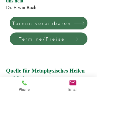
uns heilt.
Dr. Erwin Bach
Termin vereinbaren
Termine/Preise
Quelle für Metaphysisches Heilen
und Lehren
Meditation in Vorarlberg
Phone
Email
Sandra Heim-Dopfer
Thomas-Rhomberg-Straße 23
A-6850 Dornbirn, Vorarlberg
Meditation in Vorarlberg